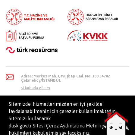
Adres: Merkez Mah. Çavuşbaşı Cad. No: 100 34782
Çekmeköy/İSTANBUL
>
Haritada göster
Sitemizde, hizmetlerimizden en iyi şekilde
faydalanabilmeniz için çerezler kullanılmaktadır.
info@dask.gov.tr
Sitemizi kullanarak
dask.gov.tr Sitesi Çerez Aydınlatma Metni
içindeki
hükümleri kabul etmiş sayılacaksınız.