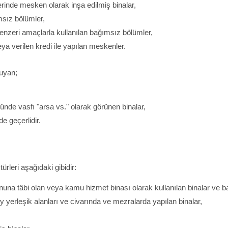
erinde mesken olarak inşa edilmiş binalar,
sız bölümler,
benzeri amaçlarla kullanılan bağımsız bölümler,
eya verilen kredi ile yapılan meskenler.
 uyan;
nde vasfı "arsa vs." olarak görünen binalar,
e geçerlidir.
rleri aşağıdaki gibidir:
nuna tâbi olan veya kamu hizmet binası olarak kullanılan binalar ve 
 yerleşik alanları ve civarında ve mezralarda yapılan binalar,