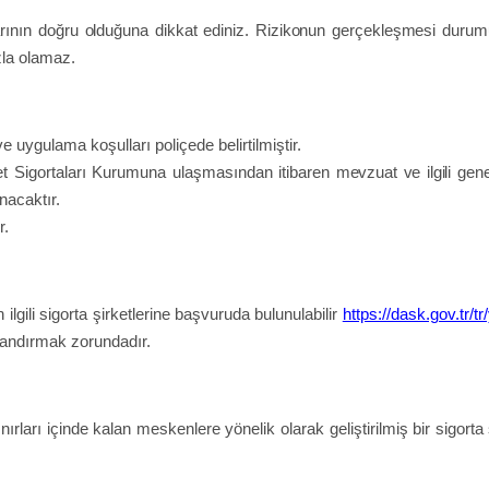
arının doğru olduğuna dikkat ediniz. Rizikonun gerçekleşmesi duru
zla olamaz.
ygulama koşulları poliçede belirtilmiştir.
Afet Sigortaları Kurumuna ulaşmasından
itibaren
mevzuat ve ilgili gen
nacaktır.
r.
in ilgili sigorta şirketlerine başvuruda bulunulabilir
https://dask.gov.tr/tr/
plandırmak zorundadır.
rları içinde kalan meskenlere yönelik olarak geliştirilmiş bir sigorta