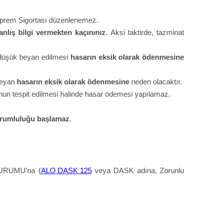
 Deprem Sigortası düzenlenemez.
anlış bilgi vermekten kaçınını
z
. Aksi taktirde, tazminat
 düşük beyan edilmesi
hasarın eksik olarak ödenmesine
 beyan
hasarın eksik olarak ödenmesine
neden olacaktır.
un tespit edilmesi halinde hasar ödemesi yapılamaz.
orumluluğu başlamaz
.
KURUMU’na (
ALO DASK 125
veya DASK adına, Zorunlu