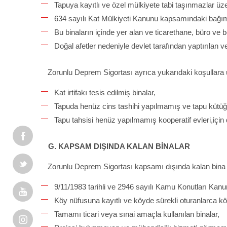
Tapuya kayıtlı ve özel mülkiyete tabi taşınmazlar üz
634 sayılı Kat Mülkiyeti Kanunu kapsamındaki bağım
Bu binaların içinde yer alan ve ticarethane, büro ve 
Doğal afetler nedeniyle devlet tarafından yaptırılan v
Zorunlu Deprem Sigortası ayrıca yukarıdaki koşullara
Kat irtifakı tesis edilmiş binalar,
Tapuda henüz cins tashihi yapılmamış ve tapu kütüğü
Tapu tahsisi henüz yapılmamış kooperatif evleri,için d
G. KAPSAM DIŞINDA KALAN BİNALAR
Zorunlu Deprem Sigortası kapsamı dışında kalan bina tü
9
/11/1983 tarihli ve 2946 sayılı Kamu Konutları Kanu
Köy nüfusuna kayıtlı ve köyde sürekli oturanlarca köy
Tamamı ticari veya sınai amaçla kullanılan binalar,