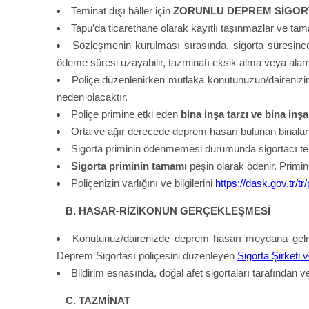
Teminat dışı hâller için
ZORUNLU DEPREM SİGORT
Tapu’da ticarethane olarak kayıtlı taşınmazlar ve ta
Sözleşmenin kurulması sırasında, sigorta süresin
ödeme süresi uzayabilir, tazminatı eksik alma veya alama
Poliçe düzenlenirken mutlaka konutunuzun/daireniz
neden olacaktır.
Poliçe primine etki eden
bina inşa tarzı ve bina inşa 
Orta ve ağır derecede deprem hasarı bulunan binala
Sigorta priminin ödenmemesi durumunda sigortacı tek 
Sigorta priminin tamamı
peşin olarak ödenir. Prim
Poliçenizin varlığını ve bilgilerini
https://dask.gov.tr/t
B. HASAR-RİZİKONUN GERÇEKLEŞMESİ
Konutunuz/dairenizde deprem hasarı meydana 
Deprem Sigortası poliçesini düzenleyen
Sigorta Şirketi
Bildirim esnasında, doğal afet sigortaları tarafından v
C. TAZMİNAT