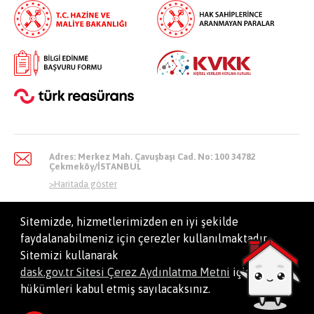
Adres: Merkez Mah. Çavuşbaşı Cad. No: 100 34782
Çekmeköy/İSTANBUL
>
Haritada göster
Sitemizde, hizmetlerimizden en iyi şekilde
faydalanabilmeniz için çerezler kullanılmaktadır.
info@dask.gov.tr
Sitemizi kullanarak
dask.gov.tr Sitesi Çerez Aydınlatma Metni
içindeki
hükümleri kabul etmiş sayılacaksınız.
Tüm hakları saklıdır. Doğal Afet Sigortaları Kurumu